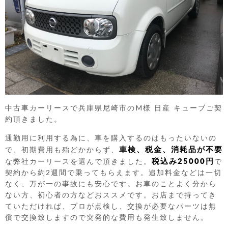
中古車カーリースで兵庫県尼崎市のM様 日産 キューブご契
約頂きました。
通勤用に利用する為に、車を購入するのはもったいないの
車検、税金、消耗品が不要
で、初期費用も殆どかからず、
税込み25000円
な弊社カーリースを選んで頂きました。
で
契約から約2週間で乗ってもらえます。追加料金などは一切
なく、万が一の事故にも安心です。お車のことよく分から
ない方、初心者の方などおススメです。お店まで持ってき
ていただければ、プロが点検し、交換が必要なパーツは無
償で交換致しますので突発的な費用も発生致しません。