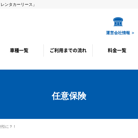
てレンタカーリース」
運営会社情報 ＞
車種一覧
ご利用までの流れ
料金一覧
カーリース車種
自社リース車種
カーリースプラン
自社リースプラン
任意保険
割引に？！