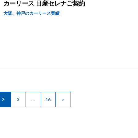
カーリース 日産セレナご契約
大阪、神戸のカーリース実績
2
3
…
16
＞