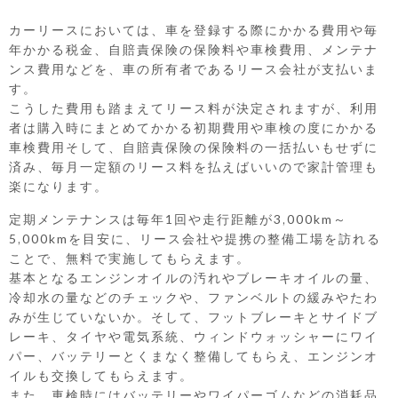
カーリースにおいては、車を登録する際にかかる費用や毎
年かかる税金、自賠責保険の保険料や車検費用、メンテナ
ンス費用などを、車の所有者であるリース会社が支払いま
す。
こうした費用も踏まえてリース料が決定されますが、利用
者は購入時にまとめてかかる初期費用や車検の度にかかる
車検費用そして、自賠責保険の保険料の一括払いもせずに
済み、毎月一定額のリース料を払えばいいので家計管理も
楽になります。
定期メンテナンスは毎年1回や走行距離が3,000km～
5,000kmを目安に、リース会社や提携の整備工場を訪れる
ことで、無料で実施してもらえます。
基本となるエンジンオイルの汚れやブレーキオイルの量、
冷却水の量などのチェックや、ファンベルトの緩みやたわ
みが生じていないか。そして、フットブレーキとサイドブ
レーキ、タイヤや電気系統、ウィンドウォッシャーにワイ
パー、バッテリーとくまなく整備してもらえ、エンジンオ
イルも交換してもらえます。
また、車検時にはバッテリーやワイパーゴムなどの消耗品